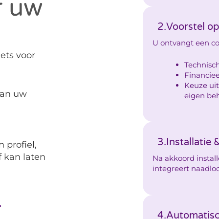
r uw
2.
Voorstel op
U ontvangt een con
iets voor
Technisch
Financie
Keuze uit
van uw
eigen be
3.
Installatie
profiel,
f kan laten
Na akkoord instal
integreert naadlo
4.
Automatisc