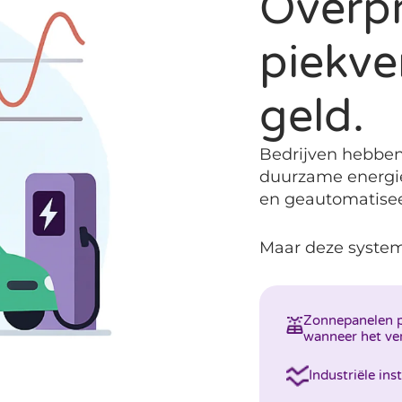
Overpr
piekve
geld.
Bedrijven hebben 
duurzame energie
en geautomatise
Maar deze system
Zonnepanelen p
wanneer het ver
Industriële in