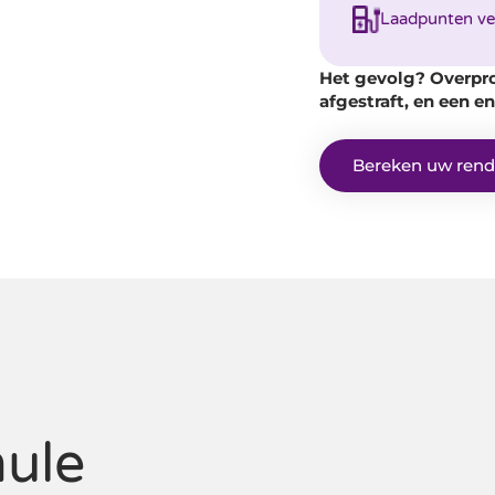
Laadpunten ver
Het gevolg? Overpro
afgestraft, en een e
Bereken uw ren
mule