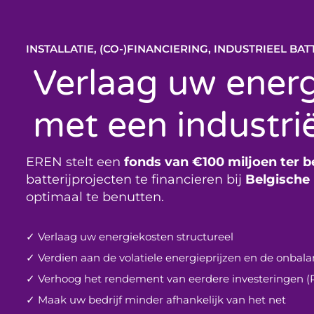
Ga
naar
Contacteer o
de
INSTALLATIE, (CO-)FINANCIERING, INDUSTRIEEL BA
inhoud
Verlaag uw ener
met een industriël
EREN stelt een
fonds van €100 miljoen ter 
batterijprojecten te financieren bij
Belgische 
optimaal te benutten.
✓ Verlaag uw energiekosten structureel
✓ Verdien aan de volatiele energieprijzen en de onba
✓ Verhoog het rendement van eerdere investeringen (P
✓ Maak uw bedrijf minder afhankelijk van het net