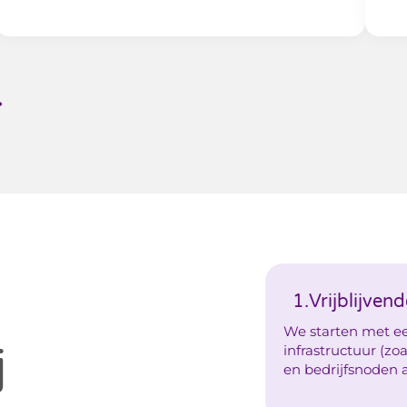
1.
Vrijblijven
We starten met ee
j
infrastructuur (z
en bedrijfsnoden 