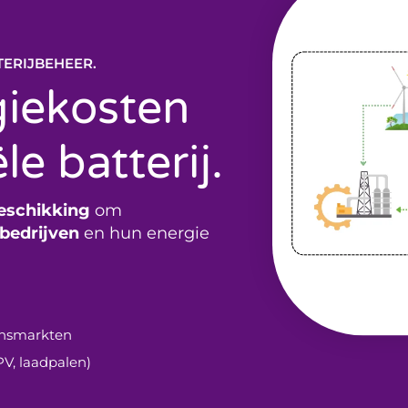
ns
TTERIJBEHEER.
giekosten
e batterij.
beschikking
om
bedrijven
en hun energie
lansmarkten
V, laadpalen)